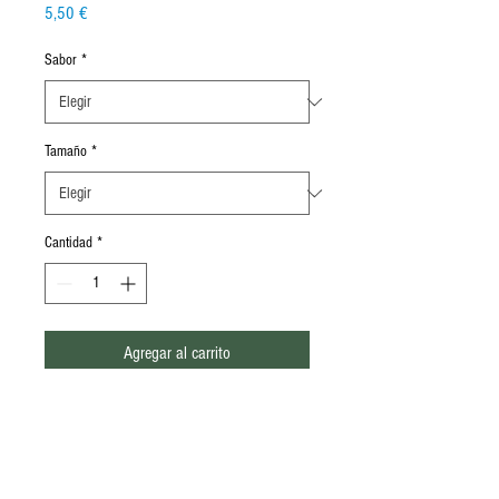
Precio
5,50 €
Sabor
*
Tamaño
*
Cantidad
*
Agregar al carrito
Para consultar más sabores puede
llamarnos o enviarnos un correo. En el
apartado "Encuentranos" esta nuestro
número de la tienda o si desea enviarnos