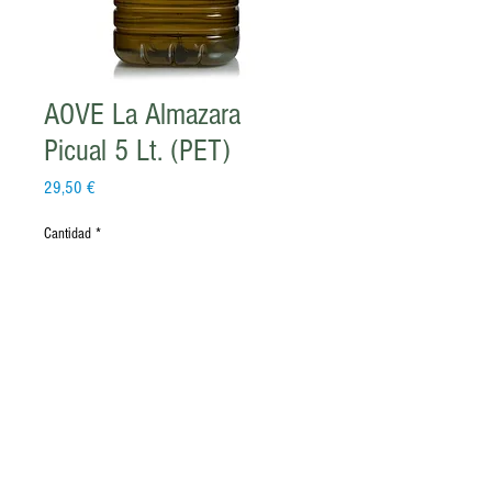
AOVE La Almazara
Picual 5 Lt. (PET)
Precio
29,50 €
Cantidad
*
Agregar al carrito
INFO. DE LOS GASTOS DE ENVÍO
Si su pedido pesa entre 100 a 199Kg