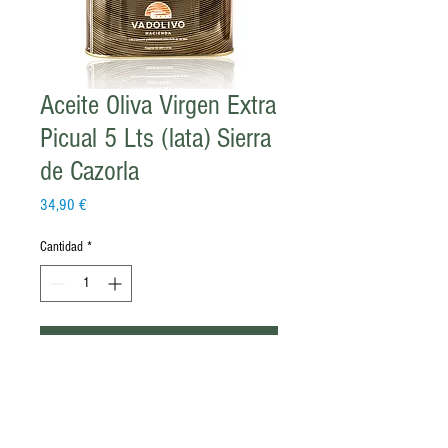
Aceite Oliva Virgen Extra
Picual 5 Lts (lata) Sierra
de Cazorla
Precio
34,90 €
Cantidad
*
Agregar al carrito
Presentamos esta nueva Serie Gourmet,
con una esmerada presentación y un